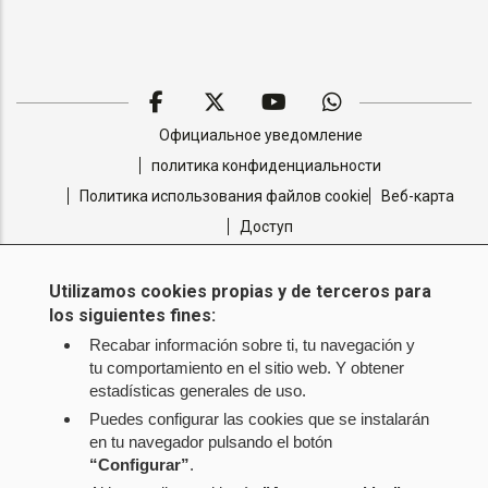
Facebook
Twitter
Youtube
WhatsApp
Pie de
Официальное уведомление
página
политика конфиденциальности
Политика использования файлов cookie
Веб-карта
Доступ
Настройки файлов cookie
Utilizamos cookies propias y de terceros para
los siguientes fines:
© Copyright Центр комплексной помощи при сексуальном
Recabar información sobre ti, tu navegación y
насилии – Наварра.
tu comportamiento en el sitio web. Y obtener
estadísticas generales de uso.
Puedes configurar las cookies que se instalarán
en tu navegador pulsando el botón
“Configurar”
.